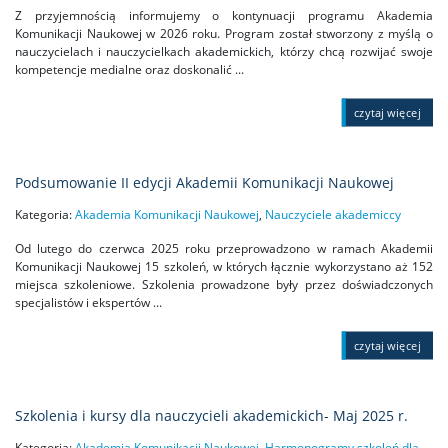
Z przyjemnością informujemy o kontynuacji programu Akademia
Komunikacji Naukowej w 2026 roku. Program został stworzony z myślą o
nauczycielach i nauczycielkach akademickich, którzy chcą rozwijać swoje
kompetencje medialne oraz doskonalić ...
czytaj więcej
Podsumowanie II edycji Akademii Komunikacji Naukowej
Kategoria:
Akademia Komunikacji Naukowej
,
Nauczyciele akademiccy
Od lutego do czerwca 2025 roku przeprowadzono w ramach Akademii
Komunikacji Naukowej 15 szkoleń, w których łącznie wykorzystano aż 152
miejsca szkoleniowe. Szkolenia prowadzone były przez doświadczonych
specjalistów i ekspertów ...
czytaj więcej
Szkolenia i kursy dla nauczycieli akademickich- Maj 2025 r.
Kategoria:
Akademia Komunikacji Naukowej
,
Harmonogramy szkoleń dla