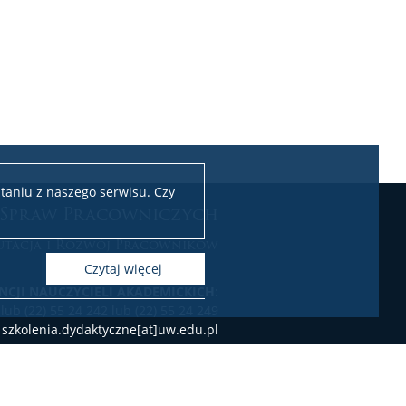
taniu z naszego serwisu. Czy
 Spraw Pracowniczych
utacja i Rozwój Pracowników
czytaj więcej
NCJI NAUCZYCIELI AKADEMICKICH
:
 lub (22) 55 24 242 lub (22) 55 24 249
: szkolenia.dydaktyczne[at]uw.edu.pl
SEKCJA DS. REKRUTACJI
:
 (22) 55 20 431 lub (22) 55 24 240 lub
e-mail: bsp.rekrutacja[at]uw.edu.pl