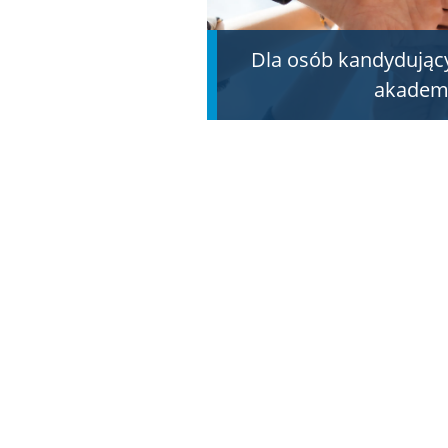
Dla osób kandydując
akademi