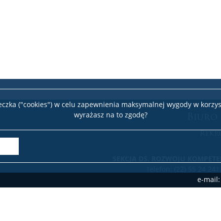
teczka ("cookies") w celu zapewnienia maksymalnej wygody w korzys
Biuro
wyrażasz na to zgodę?
Rekr
SEKCJA DS. ROZWOJU KOMPETE
telefon: (22) 55 24 241
e-mail
telefon: