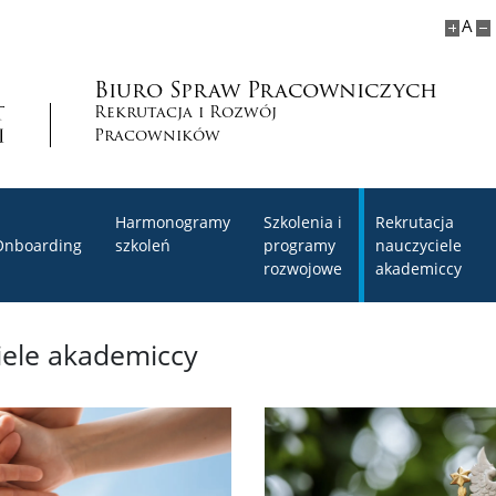
A
Biuro Spraw Pracowniczych
Rekrutacja i Rozwój
Pracowników
Harmonogramy
Szkolenia i
Rekrutacja
Onboarding
szkoleń
programy
nauczyciele
rozwojowe
akademiccy
iele akademiccy