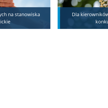
ych na stanowiska
Dla kierowników
ckie
konk