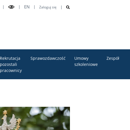
EN
Zaloguj się
Rekrutacja
Sprawozdawczość
Umowy
Zespół
pozostali
szkoleniowe
pracownicy