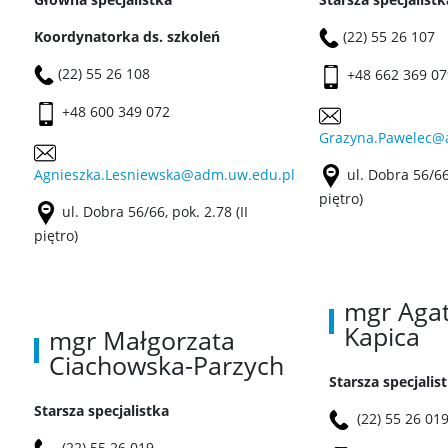
Koordynatorka ds. szkoleń
(22) 55 26 107
(22) 55 26 108
+48 662 369 07
+48 600 349 072
Grazyna.Pawelec@
Agnieszka.Lesniewska@adm.uw.edu.pl
ul. Dobra 56/66,
piętro)
ul. Dobra 56/66, pok. 2.78 (II
piętro)
mgr Aga
Kapica
mgr Małgorzata
Ciachowska-Parzych
Starsza specjalis
Starsza specjalistka
(22) 55 26 01
(22) 55 26 019