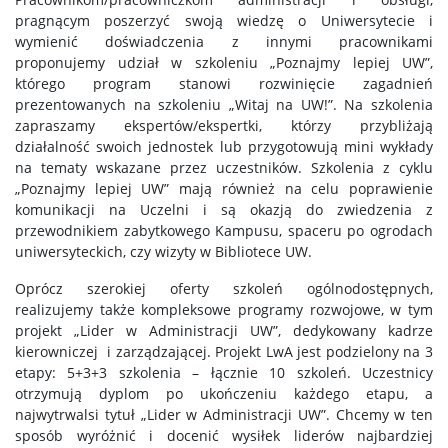
pragnącym poszerzyć swoją wiedzę o Uniwersytecie i
wymienić doświadczenia z innymi pracownikami
proponujemy udział w szkoleniu „Poznajmy lepiej UW”,
którego program stanowi rozwinięcie zagadnień
prezentowanych na szkoleniu „Witaj na UW!”. Na szkolenia
zapraszamy ekspertów/ekspertki, którzy przybliżają
działalność swoich jednostek lub przygotowują mini wykłady
na tematy wskazane przez uczestników. Szkolenia z cyklu
„Poznajmy lepiej UW” mają również na celu poprawienie
komunikacji na Uczelni i są okazją do zwiedzenia z
przewodnikiem zabytkowego Kampusu, spaceru po ogrodach
uniwersyteckich, czy wizyty w Bibliotece UW.
Oprócz szerokiej oferty szkoleń ogólnodostępnych,
realizujemy także kompleksowe programy rozwojowe, w tym
projekt „Lider w Administracji UW”, dedykowany kadrze
kierowniczej i zarządzającej. Projekt LwA jest podzielony na 3
etapy: 5+3+3 szkolenia – łącznie 10 szkoleń. Uczestnicy
otrzymują dyplom po ukończeniu każdego etapu, a
najwytrwalsi tytuł „Lider w Administracji UW”. Chcemy w ten
sposób wyróżnić i docenić wysiłek liderów najbardziej