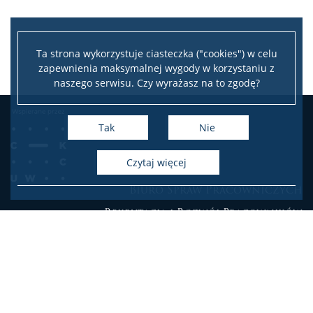
Ta strona wykorzystuje ciasteczka ("cookies") w celu
zapewnienia maksymalnej wygody w korzystaniu z
naszego serwisu. Czy wyrażasz na to zgodę?
Tak
Nie
czytaj więcej
Biuro Spraw Pracowniczych
Rekrutacja i Rozwój Pracowników
SEKCJA DS. ROZWOJU KOMPETENCJI NAUCZYCIELI
AKADEMICKICH
:
telefon: (22) 55 24 241 lub (22) 55 24 242 lub (22) 55 24 249
e-mail: szkolenia.dydaktyczne[at]uw.edu.pl
SEKCJA DS. REKRUTACJI
: