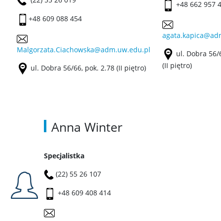
+48 662 957 
+48 609 088 454
agata.kapica@ad
Malgorzata.Ciachowska@adm.uw.edu.pl
ul. Dobra 56/6
(II piętro)
ul. Dobra 56/66, pok. 2.78 (II piętro)
Anna Winter
Specjalistka
(22) 55 26 107
+48 609 408 414