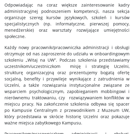
Odpowiadając na coraz większe zainteresowanie kadry
administracyjnej podnoszeniem kompetencji, nasza sekcja
organizuje szereg kursów językowych, szkoleń i kursów
specjalistycznych (np. informatyczne, pierwszej pomocy,
menedżerskie) oraz warsztaty rozwijające umiejętności
społeczne.
Każdy nowy pracownik/pracowniczka administracji i obsługi
otrzymuje od nas zaproszenie do udziału w onboardingowym
szkoleniu „Witaj na UW”. Podczas szkolenia przedstawiamy
uczestnikom/uczestniczkom misję i strategię Uczelni,
strukturę organizacyjną oraz prezentujemy bogatą ofertę
socjalną, benefity i przywileje wynikające z zatrudnienia w
Uczelni, a także rozwiązania instytucjonalne związane ze
wsparciem psychologicznym, zapobieganiem mobbingowi i
nierównemu traktowaniu, czy rozwiązywaniem konfliktów w
miejscu pracy. Na zakończenie szkolenia odbywa się spacer
po Kampusie Centralnym z przewodnikiem z Muzeum UW,
który przedstawia w skrócie historię Uczelni oraz pokazuje
ważne miejsca zabytkowego Kampusu.
Pracownikom/pracowniczkom administracji i obsługi,