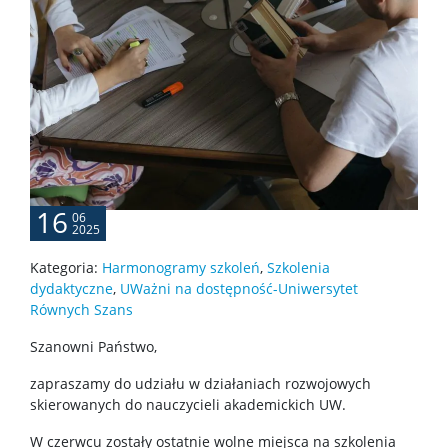
16
06
2025
Kategoria:
Harmonogramy szkoleń
,
Szkolenia
dydaktyczne
,
UWażni na dostępność-Uniwersytet
Równych Szans
Szanowni Państwo,
zapraszamy do udziału w działaniach rozwojowych
skierowanych do nauczycieli akademickich UW.
W czerwcu zostały ostatnie wolne miejsca na szkolenia