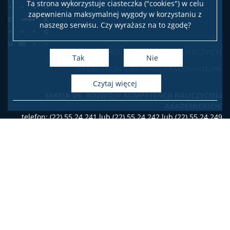
Ta strona wykorzystuje ciasteczka ("cookies") w celu
zapewnienia maksymalnej wygody w korzystaniu z
naszego serwisu. Czy wyrażasz na to zgodę?
Biuro Spraw Pracowniczych
Tak
Nie
Rekrutacja i Rozwój Pracowników
czytaj więcej
SEKCJA DS. ROZWOJU KOMPETENCJI NAUCZYCIELI
AKADEMICKICH
:
telefon: (22) 55 24 241 lub (22) 55 24 242 lub (22) 55 24 249
e-mail: szkolenia.dydaktyczne[at]uw.edu.pl
SEKCJA DS. REKRUTACJI
:
telefon: (22) 55 20 431 lub (22) 55 24 240 lub
e-mail: bsp.rekrutacja[at]uw.edu.pl
SEKCJA DS. ROZWOJU KOMPETENCJI PRACOWNIKÓW
NIEBĘDĄCYCH NAUCZYCIELAMI AKADEMICKIMI
:
telefon: (22) 55 26 019
e-mail: szkolenia.prac[at]adm.uw.edu.pl