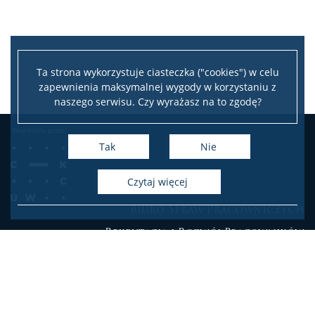
Ta strona wykorzystuje ciasteczka ("cookies") w celu
zapewnienia maksymalnej wygody w korzystaniu z
naszego serwisu. Czy wyrażasz na to zgodę?
Tak
Nie
czytaj więcej
Biuro Spraw Pracowniczych
Rekrutacja i Rozwój Pracowników
SEKCJA DS. ROZWOJU KOMPETENCJI NAUCZYCIELI
AKADEMICKICH
:
telefon: (22) 55 24 241 lub (22) 55 24 242 lub (22) 55 24 249
e-mail: szkolenia.dydaktyczne[at]uw.edu.pl