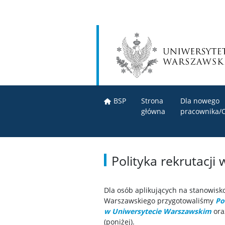
BSP
Strona
Dla nowego
główna
pracownika/
Polityka rekrutacj
Dla osób aplikujących na stanowisk
Warszawskiego przygotowaliśmy
Po
w Uniwersytecie Warszawskim
or
(poniżej).