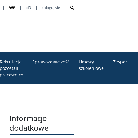
EN
Zaloguj się
Rekrutacja
Sprawozdawczość
Umowy
Zespół
pozostali
szkoleniowe
pracownicy
Informacje
u
dodatkowe