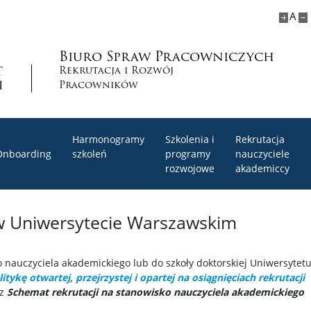
A
Biuro Spraw Pracowniczych
Rekrutacja i Rozwój
Pracowników
Harmonogramy
Szkolenia i
Rekrutacja
Onboarding
szkoleń
programy
nauczyciele
rozwojowe
akademiccy
i w Uniwersytecie Warszawskim
o nauczyciela akademickiego lub do szkoły doktorskiej Uniwersytet
litykę otwartej, przejrzystej i opartej na osiągnięciach rekrutacji
az
Schemat rekrutacji na stanowisko nauczyciela akademickiego